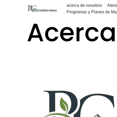
acerca de nosotros
Atenc
Programas y Planes de Ma
S
Acerca
a
l
t
a
r
a
l
c
o
n
t
e
n
i